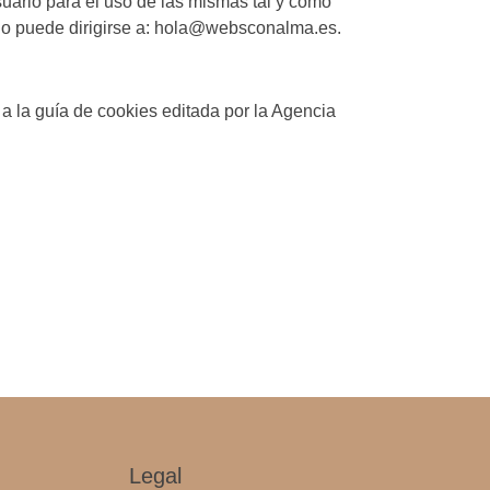
uario para el uso de las mismas tal y como
ario puede dirigirse a: hola@websconalma.es.
a la guía de cookies editada por la Agencia
Legal