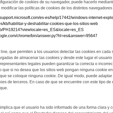
onfiguración de cookies de su navegador, puede hacerlo mediant
odificar las políticas de cookies de los distintos navegadores 
//support.microsoft.com/es-es/help/17442/windows-internet-exp
es/kb/habilitar-y-deshabilitar-cookies-que-los-sitios-web
m/kb/PH19214?viewlocale=es_ES&locale=es_ES
google.com/chrome/bin/answer.py?hl=es&answer=95647
line, que permiten a los usuarios detectar las cookies en cada s
adas de almacenar las cookies y desde este lugar el usuario p
representantes legales pueden garantizar la correcta o incorrec
 que si no desea que los sitios web pongan ninguna cookie en 
 que se coloque ninguna cookie. De igual modo, puede adaptar 
kies de terceros. En caso de que se encuentre con este tipo de
ique.
 implica que el usuario ha sido informado de una forma clara y 